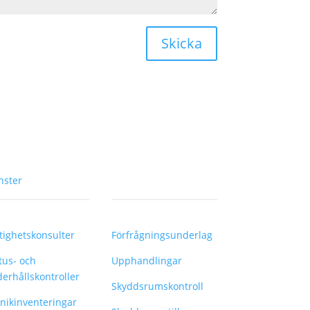
Skicka
nster
–
tighetskonsulter
Förfrågningsunderlag
tus- och
Upphandlingar
erhållskontroller
Skyddsrumskontroll
nikinventeringar