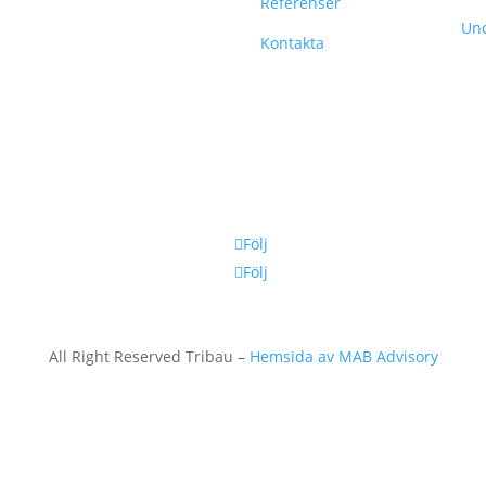
Referenser
Und
Kontakta
Följ
Följ
All Right Reserved Tribau –
Hemsida av MAB Advisory