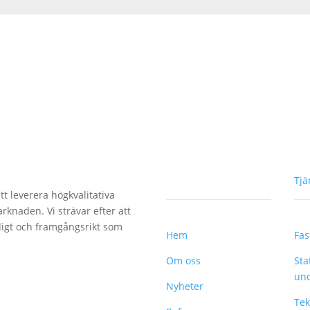
MENY
Tjä
tt leverera högkvalitativa
rknaden. Vi strävar efter att
digt och framgångsrikt som
Hem
Fas
Om oss
Sta
und
Nyheter
Tek