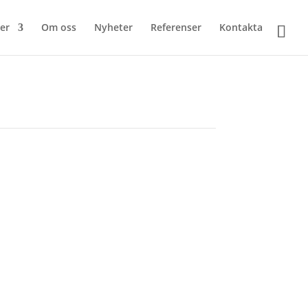
ter
Om oss
Nyheter
Referenser
Kontakta
Senaste Artiklarna
Från energideklaration till genomförd
energirenovering – nästa steg i