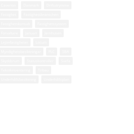
Caverion
Danmark
Driftutrymme
Fastighet
Fastighetsbranschen
Fastighetskonsult
Fastighetssystem
Förvaltare
Januari
Jernhusen
Lejonfastigheter
Locum
Myndighetsbesiktningar
PLC
SBA
Skyddsrum
Statuskontroller
Svefa
Teknikinventering
Tribau
Underhållsbesiktning
Underhållsplan