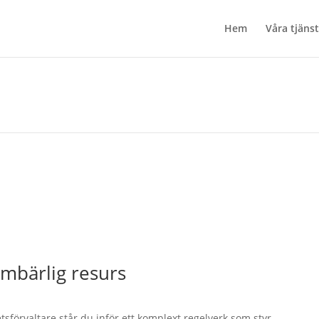
Hem
Våra tjäns
umbärlig resurs
tsförvaltare står du inför ett komplext regelverk som styr