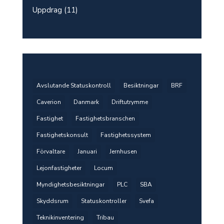
Uppdrag
(11)
Avslutande Statuskontroll
Besiktningar
BRF
Caverion
Danmark
Driftutrymme
Fastighet
Fastighetsbranschen
Fastighetskonsult
Fastighetssystem
Förvaltare
Januari
Jernhusen
Lejonfastigheter
Locum
Myndighetsbesiktningar
PLC
SBA
Skyddsrum
Statuskontroller
Svefa
Teknikinventering
Tribau