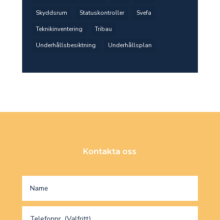
Skyddsrum
Statuskontroller
Svefa
Teknikinventering
Tribau
Underhållsbesiktning
Underhållsplan
Kontakta oss