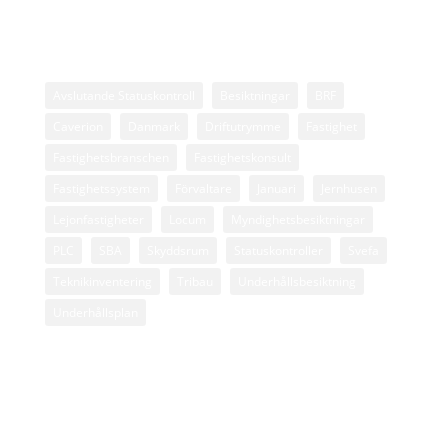
Avslutande Statuskontroll
Besiktningar
BRF
Caverion
Danmark
Driftutrymme
Fastighet
Fastighetsbranschen
Fastighetskonsult
Fastighetssystem
Förvaltare
Januari
Jernhusen
Lejonfastigheter
Locum
Myndighetsbesiktningar
PLC
SBA
Skyddsrum
Statuskontroller
Svefa
Teknikinventering
Tribau
Underhållsbesiktning
Underhållsplan