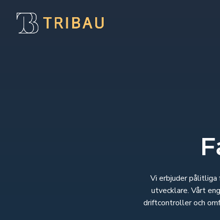
F
Vi erbjuder pålitlig
utvecklare. Vårt en
driftcontroller och om