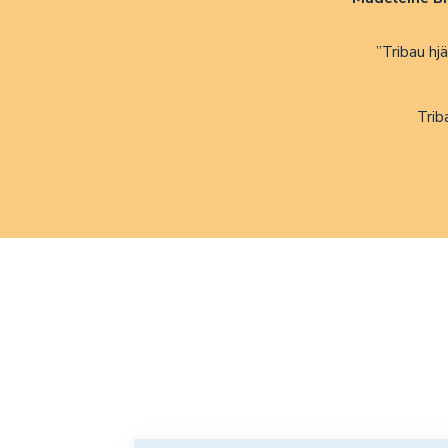
”Tribau hj
Trib