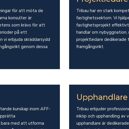
ningar för att möta de
Tribau har en stark kompe
arna konsulter är
fastighetssektorn. Vi hjälp
etens som krävs för att
fastighetsprojekt effekti
erioder på ett
handlar om nybyggnation, 
an vi erbjuda skräddarsydd
projektledare dedikerade til
ramgångsrikt genom dessa
framgångsrikt.
Upphandlare
attande kunskap inom AFF-
Tribau erbjuder profession
upprätta
inköp och upphandling av v
te bara med att utforma
upphandlare är dedikerade t