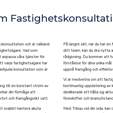
m Fastighetskonsultat
tskonsultation och är välkänd
På längre sikt, när du har en
stighetsägare. Vad som
ditt team, kan du dra nytta 
tt anpassa våra tjänster för
rådgivning. Du kommer att h
att varje fastighetsägare har
förståelse för dina unika må
t erbjuda konsultation som är
uppnå framgång och effektivi
Vi är medvetna om att fasti
ång till en konstant ström av
kontinuerlig uppdatering av 
erkar din förmåga att
dedikerade att hålla sig akt
tivt och framgångsrikt sätt.
föreskrifter och branschsta
tt snabbt hantera akuta
Med Tribau vid din sida, kan 