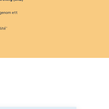
h genom ett
lité”