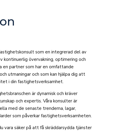
ion
 fastighetskonsult som en integrerad del av
av kontinuerlig övervakning, optimering och
a en partner som har en omfattande
l och utmaningar och som kan hjälpa dig att
tet i din fastighetsverksamhet.
ghetsbranschen är dynamisk och kräver
kunskap och expertis. Våra konsulter är
uella med de senaste trenderna, lagar,
ndarder som påverkar fastighetsverksamheten.
du vara säker på att få skräddarsydda tjänster