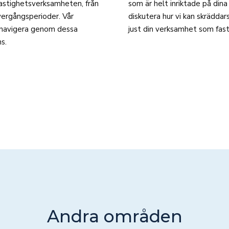
fastighetsverksamheten, från
som är helt inriktade på dina
övergångsperioder. Vår
diskutera hur vi kan skräddar
ig navigera genom dessa
just din verksamhet som fas
s.
Andra områden