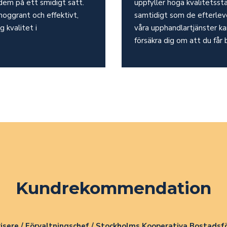
dem på ett smidigt sätt.
uppfyller höga kvalitetsst
 noggrant och effektivt,
samtidigt som de efterlev
g kvalitet i
våra upphandlartjänster k
försäkra dig om att du får 
Kundrekommendation
isere / Förvaltningschef / Stockholms Kooperativa Bostadsf