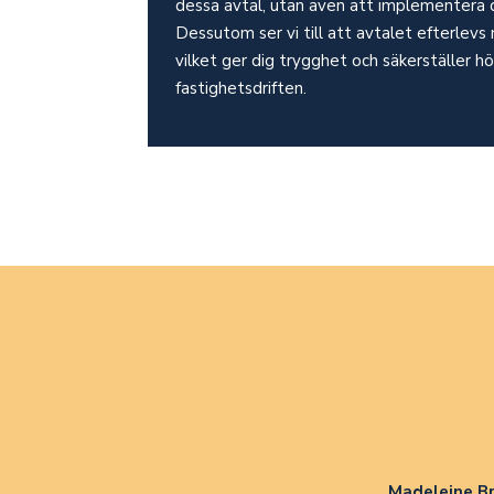
dessa avtal, utan även att implementera 
Dessutom ser vi till att avtalet efterlevs
vilket ger dig trygghet och säkerställer hö
fastighetsdriften.
Madeleine Br