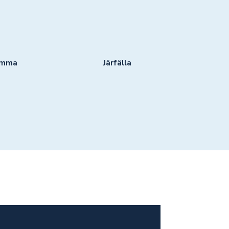
omma
Järfälla