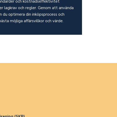
andarder och kostnadseffektivitet
er lagkrav och regler. Genom att använda
an du optimera din inköpsprocess och
bästa möjliga affärsvillkor och värde.
örening (SKB)