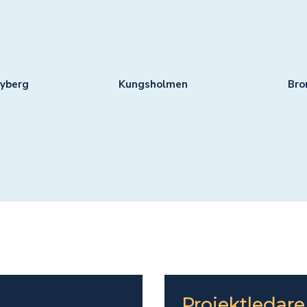
yberg
Kungsholmen
Br
Projektledare