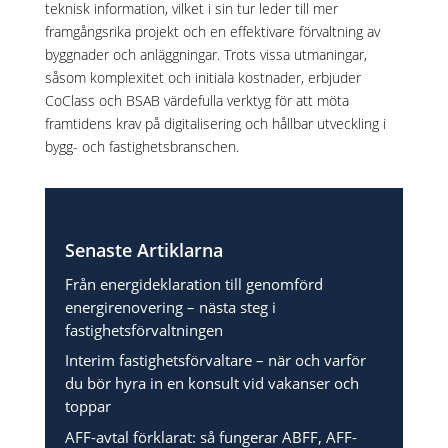
teknisk information, vilket i sin tur leder till mer
framgångsrika projekt och en effektivare förvaltning av
byggnader och anläggningar. Trots vissa utmaningar,
såsom komplexitet och initiala kostnader, erbjuder
CoClass och BSAB värdefulla verktyg för att möta
framtidens krav på digitalisering och hållbar utveckling i
bygg- och fastighetsbranschen.
Senaste Artiklarna
Från energideklaration till genomförd
energirenovering – nästa steg i
fastighetsförvaltningen
Interim fastighetsförvaltare – när och varför
du bör hyra in en konsult vid vakanser och
toppar
AFF-avtal förklarat: så fungerar ABFF, AFF-