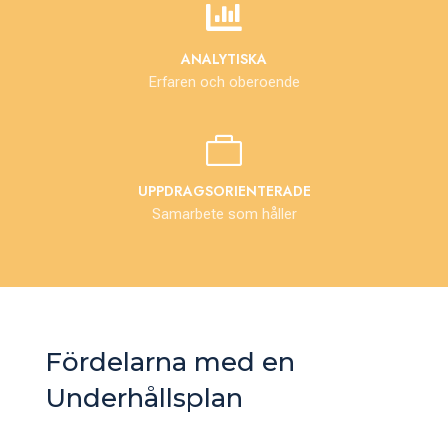

ANALYTISKA
Erfaren och oberoende

UPPDRAGSORIENTERADE
Samarbete som håller
Fördelarna med en
Underhållsplan